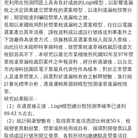
究利用在預測問題上具有良好成效的Logit模型，以影響逃漏
稅之決定因素建立營業稅的選案模型，以達到逃漏稅預警分
析，期望能達到嚇阻營業人逃漏稅之效。
長期以來國稅局對於營業稅逃漏稅之選案模型，往往以電腦
選案產出異常清冊、課稅資料或以虛設行號移送刑事案件之
下游廠商為派查方式，供服務區及選案查核人員深入查核，
由此往往未能即時掌握時效，致營業稅違章補稅裁罰後虛欠
稅額居高不下，本研究以臺北市某稽徵所民國92年至97年營
業稅違章漏稅裁罰案件之申報資料，經分析過濾後，以台北
市內湖科技園區電子業最具代表性作為樣本，對於正常營業
人及違章營業人，篩選對於逃漏稅有效之解釋變數，進行統
計量化標準分析，透過邏輯斯迴歸模型預測違章逃漏稅情
形。
研究結果顯示：
（1）在適度修正後，Logit模型總分類預測準確率已達到
89.43 ％左右。
（2）統計顯著變數有：取得異常進項憑證比例達50％、稅
籍變更異動頻繁、營業場所租用或自有、循環對開發票以及
取得虛設行號所開立發票、各類所得扣繳總額及營業項目