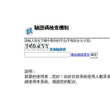
驗證碼檢查機制
請輸入您在下圖中看到的字元(字母區分大小寫)
更換驗證碼
播放圖檔聲音
說明︰
親愛的使用者，您好！由於目前系統使用人數眾
續使用本系統。感謝您的配合。