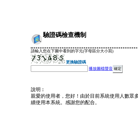
驗證碼檢查機制
請輸入您在下圖中看到的字元(字母區分大小寫)
更換驗證碼
播放圖檔聲音
說明︰
親愛的使用者，您好！由於目前系統使用人數眾
續使用本系統。感謝您的配合。