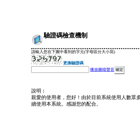
驗證碼檢查機制
請輸入您在下圖中看到的字元(字母區分大小寫)
更換驗證碼
播放圖檔聲音
說明︰
親愛的使用者，您好！由於目前系統使用人數眾
續使用本系統。感謝您的配合。