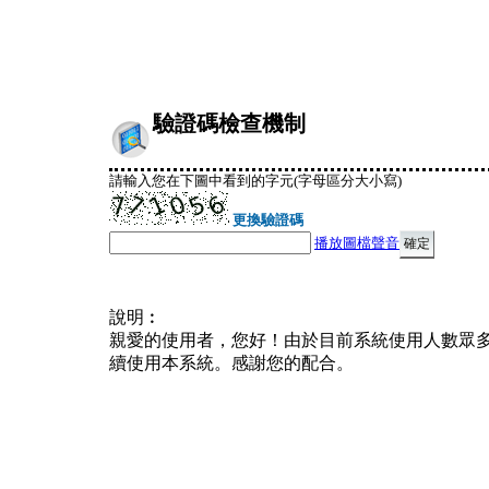
驗證碼檢查機制
請輸入您在下圖中看到的字元(字母區分大小寫)
更換驗證碼
播放圖檔聲音
說明︰
親愛的使用者，您好！由於目前系統使用人數眾
續使用本系統。感謝您的配合。