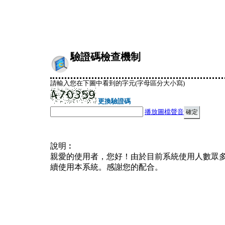
驗證碼檢查機制
請輸入您在下圖中看到的字元(字母區分大小寫)
更換驗證碼
播放圖檔聲音
說明︰
親愛的使用者，您好！由於目前系統使用人數眾
續使用本系統。感謝您的配合。