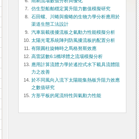
6.
雨刷流場數值分析與優化
7.
仿生型船舶穩定翼升阻力數值模擬研究
8.
石田螺、川蜷與瘤蜷的生物力學分析應用於
渠道生態工法設計
9.
汽車裝載後擾流板之氣動力性能模擬分析
10.
太陽光電系統陣列防風擾流板的配置分析
11.
有限圓柱旋轉時之馬格努斯效應
12.
高雷諾數6:1橢球體之流場模擬分析
13.
應用計算流體力學於遙控式水下載具流體阻
力之改善
14.
於不同風向入流下太陽能集熱板升阻力效應
之數值研究
15.
方形平板的尾流特性與氣動力性能