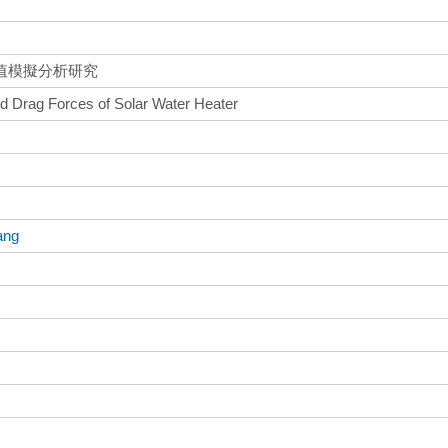
值模擬分析研究
nd Drag Forces of Solar Water Heater
ang