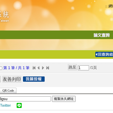
網
:::
功
能
切
換
導
覽
/1
頁
第 1 筆 / 共 1 筆
列
QR Code
複製永久網址
Twitter