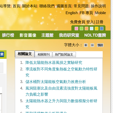
站導覽
|
首頁
|
關於本站
|
聯絡我們
|
國圖首頁
|
常見問題
|
操作說明
English
|
FB 專頁
|
Mobile
免費會員
登入
|
註冊
字體大小：
相關論文
相關期刊
熱門點閱論文
1.
降低太陽能熱水器風損之實驗研究
2.
導流板對不同角度集熱板之空氣動力特性研
究
3.
儲水桶對太陽能板空氣動力效應分析
4.
風洞阻塞比及自由流紊流強度對太陽能板風
力負載之影響
5.
太陽能熱水器之升力與阻力數值模擬分析研
究