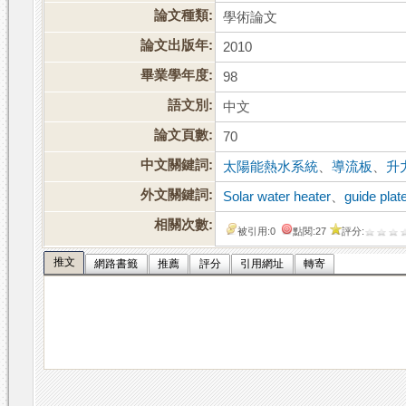
論文種類:
學術論文
論文出版年:
2010
畢業學年度:
98
語文別:
中文
論文頁數:
70
中文關鍵詞:
太陽能熱水系統
、
導流板
、
升
外文關鍵詞:
Solar water heater
、
guide plat
相關次數:
被引用:0
點閱:27
評分:
推文
網路書籤
推薦
評分
引用網址
轉寄