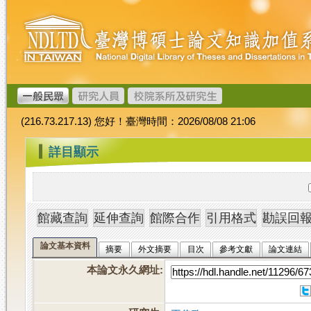
跳
臺
到
灣
主
博
要
碩
內
士
容
論
文
(216.73.217.13) 您好！臺灣時間：2026/08/08 21:06
加
值
:::
詳目顯示
系
統
論文基本資料
摘要
外文摘要
目次
參考文獻
論文連結
本論文永久網址
: