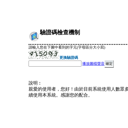
驗證碼檢查機制
請輸入您在下圖中看到的字元(字母區分大小寫)
更換驗證碼
播放圖檔聲音
說明︰
親愛的使用者，您好！由於目前系統使用人數眾
續使用本系統。感謝您的配合。