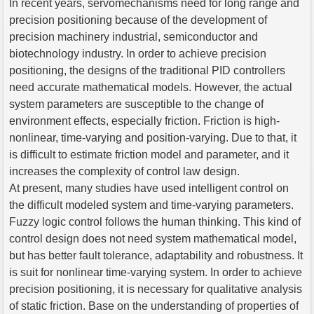
In recent years, servomechanisms need for long range and
precision positioning because of the development of
precision machinery industrial, semiconductor and
biotechnology industry. In order to achieve precision
positioning, the designs of the traditional PID controllers
need accurate mathematical models. However, the actual
system parameters are susceptible to the change of
environment effects, especially friction. Friction is high-
nonlinear, time-varying and position-varying. Due to that, it
is difficult to estimate friction model and parameter, and it
increases the complexity of control law design.
At present, many studies have used intelligent control on
the difficult modeled system and time-varying parameters.
Fuzzy logic control follows the human thinking. This kind of
control design does not need system mathematical model,
but has better fault tolerance, adaptability and robustness. It
is suit for nonlinear time-varying system. In order to achieve
precision positioning, it is necessary for qualitative analysis
of static friction. Base on the understanding of properties of