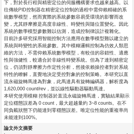
下，對於長行程與精密定位的伺服機構要求也越來越高。以
往傳統PID控制器在精密定位控制的過程中需仰賴精確的系
統數學模型，然而實際的系統參數容易受環境的影響而改
變，尤其靜摩擦是高度非線性、時變性與隨位置變化。因此
系統的數學模型參數難以估測，造成控制律設計複雜化。
目前許多研究採用智能控制方法應用在數學模型難以建立的
系統與時變性的系統參數。其中模糊邏輯控制為仿效人類思
維的方法，不需仰賴系統數學模型，有較佳的容錯性、適應
性與強健性，較適合於非線性時變系統。但為了達到精密定
位，仍須對靜摩擦力作定性分析，然後依賴操控者對於系統
特性的瞭解，直覺地決定受控對象的控制策略。本研究以直
流永磁旋轉馬達為對象，此馬達具有旋轉編碼器，解析度為
1,620,000 count/rev，並以線性驅動器驅動馬達。
本研究使用模糊 控制器於直流永磁旋轉馬達，實驗結果顯示
定位穩態誤差為 0 count，最大超越量約 3~8 counts。在不
同負載狀態下仍能達到零穩態誤差。唯定位性能的重複率尚
未能達到100%。
論文外文摘要