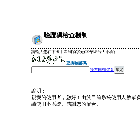
驗證碼檢查機制
請輸入您在下圖中看到的字元(字母區分大小寫)
更換驗證碼
播放圖檔聲音
說明︰
親愛的使用者，您好！由於目前系統使用人數眾
續使用本系統。感謝您的配合。