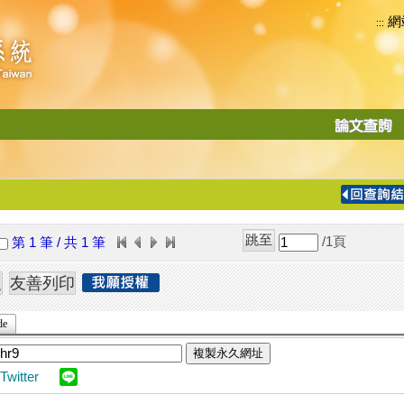
網
:::
功
能
切
換
導
覽
/1
頁
第 1 筆 / 共 1 筆
列
de
複製永久網址
Twitter