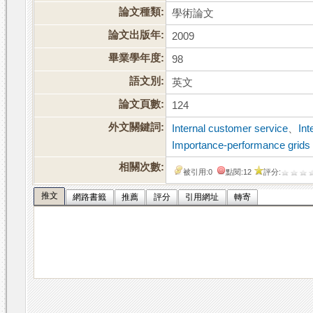
論文種類:
學術論文
論文出版年:
2009
畢業學年度:
98
語文別:
英文
論文頁數:
124
外文關鍵詞:
Internal customer service
、
Int
Importance-performance grids
相關次數:
被引用:0
點閱:12
評分:
推文
網路書籤
推薦
評分
引用網址
轉寄