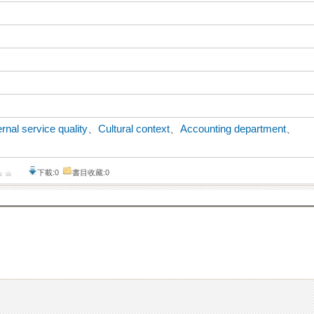
ernal service quality
、
Cultural context
、
Accounting department
、
下載:0
書目收藏:0