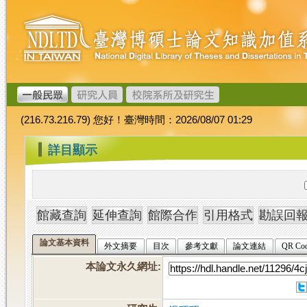
跳
臺
到
灣
主
博
要
碩
內
士
容
論
文
(216.73.216.79) 您好！臺灣時間：2026/08/07 01:29
加
值
:::
詳目顯示
系
統
論文基本資料
外文摘要
目次
參考文獻
論文連結
QR Co
本論文永久網址
: