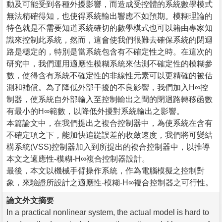
動及可能受到各種外擾影響，而造成受控體的系統數學模式
無法精確得知，也使得系統輸出響應不如預期。模糊理論的
特色就是不需要知道系統確切的數學模式也可以籍由專家知
識來控制此系統，然而，這會使我們很難去確保系統的閉迴
路是穩定的，特別是當系統包含有不確定性之時。在這次的
研究中，我們運用適應性模糊系統來估測不確定性的模糊參
數，使得含有系統不確定性的非線性元素可以更精確的被估
測和補償。為了降低外部干擾的不良影響，我們加入H∞控
制器，使系統自外部輸入至控制輸出之間的閉迴路轉移函數
有最小的H∞範數，以降低外擾對系統輸出之影響。
本篇論文中，在我們提出之複合控制器中，為使系統在含有
不確定項之下，能加快追踨誤差的收斂速度，我們將可變結
構系統(VSS)控制器加入到所提出的複合控制器中，以推導
本文之適應性-模糊-H∞複合控制器設計。
最後，本文以機械手臂操作系統，作為電腦模擬之控制對
象，來驗證所設計之適應性-模糊-H∞複合控制器之可行性。
論文外文摘要
In a practical nonlinear system, the actual model is hard to