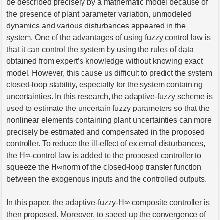
be described precisely by a mathematic model because of
the presence of plant parameter variation, unmodeled
dynamics and various disturbances appeared in the
system. One of the advantages of using fuzzy control law is
that it can control the system by using the rules of data
obtained from expert’s knowledge without knowing exact
model. However, this cause us difficult to predict the system
closed-loop stability, especially for the system containing
uncertainties. In this research, the adaptive-fuzzy scheme is
used to estimate the uncertain fuzzy parameters so that the
nonlinear elements containing plant uncertainties can more
precisely be estimated and compensated in the proposed
controller. To reduce the ill-effect of external disturbances,
the H∞-control law is added to the proposed controller to
squeeze the H∞norm of the closed-loop transfer function
between the exogenous inputs and the controlled outputs.
In this paper, the adaptive-fuzzy-H∞ composite controller is
then proposed. Moreover, to speed up the convergence of