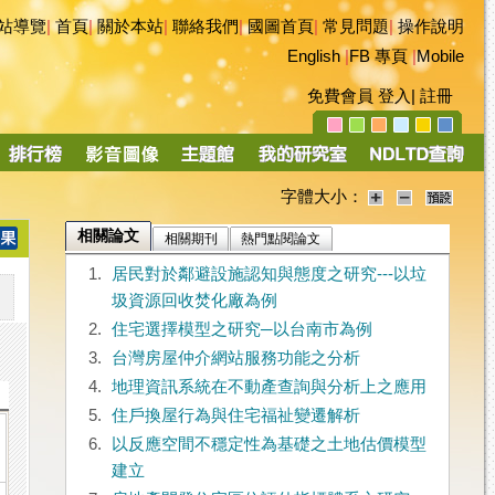
站導覽
|
首頁
|
關於本站
|
聯絡我們
|
國圖首頁
|
常見問題
|
操作說明
English
|
FB 專頁
|
Mobile
免費會員
登入
|
註冊
字體大小：
相關論文
相關期刊
熱門點閱論文
1.
居民對於鄰避設施認知與態度之研究---以垃
圾資源回收焚化廠為例
2.
住宅選擇模型之研究─以台南市為例
3.
台灣房屋仲介網站服務功能之分析
4.
地理資訊系統在不動產查詢與分析上之應用
5.
住戶換屋行為與住宅福祉變遷解析
6.
以反應空間不穩定性為基礎之土地估價模型
建立