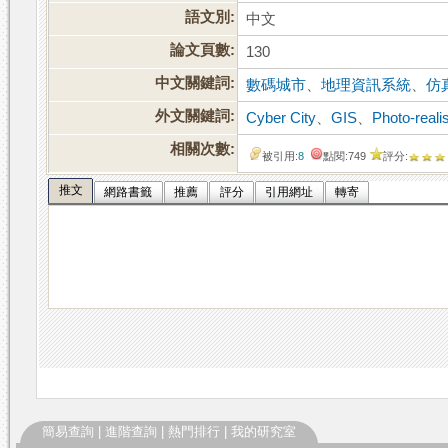
語文別:
中文
論文頁數:
130
中文關鍵詞:
數碼城市
、
地理資訊系統
、
仿
外文關鍵詞:
Cyber City
、
GIS
、
Photo-reali
相關次數:
被引用:
8
點閱:749
評分:
推文
網路書籤
推薦
評分
引用網址
轉寄
簡易查詢
|
進階查詢
|
熱門排行
|
我的研究室