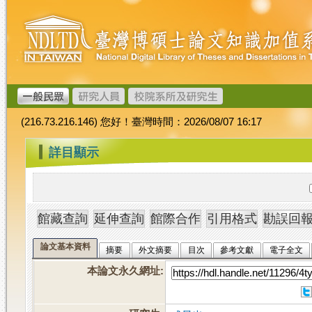
跳
臺
到
灣
主
博
要
碩
內
士
容
論
文
(216.73.216.146) 您好！臺灣時間：2026/08/07 16:17
加
值
:::
詳目顯示
系
統
論文基本資料
摘要
外文摘要
目次
參考文獻
電子全文
本論文永久網址
: