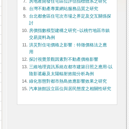
7.
房地產開發住宅區位評估指標體系之研究
8.
台灣不動產專業網站服務品質之研究
9.
台北都會區住宅次市場之界定及交互關係探
討
10.
房價指數模型建構之研究--以桃竹地區市鎮
交易資料為例
11.
洪災對住宅價格之影響：特徵價格法之應
用
12.
探討視覺景觀因素對不動產價格影響
13.
三維地理資訊系統在都市建築日照之應用-以
陰影遮蔽及太陽輻射效能分析為例
14.
綠化形態對都市熱島效應影響效果之研究
15.
汽車旅館設立區位與居民態度之相關性研究