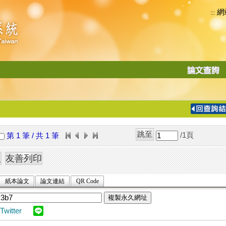
網
:::
功
能
切
換
導
覽
/1
頁
第 1 筆 / 共 1 筆
列
紙本論文
論文連結
QR Code
複製永久網址
Twitter