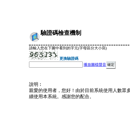
驗證碼檢查機制
請輸入您在下圖中看到的字元(字母區分大小寫)
更換驗證碼
播放圖檔聲音
說明︰
親愛的使用者，您好！由於目前系統使用人數眾
續使用本系統。感謝您的配合。