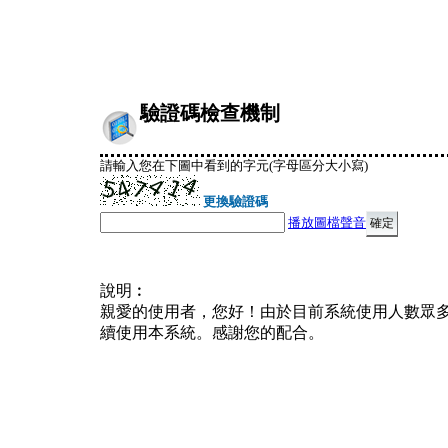
驗證碼檢查機制
請輸入您在下圖中看到的字元(字母區分大小寫)
更換驗證碼
播放圖檔聲音
說明︰
親愛的使用者，您好！由於目前系統使用人數眾
續使用本系統。感謝您的配合。