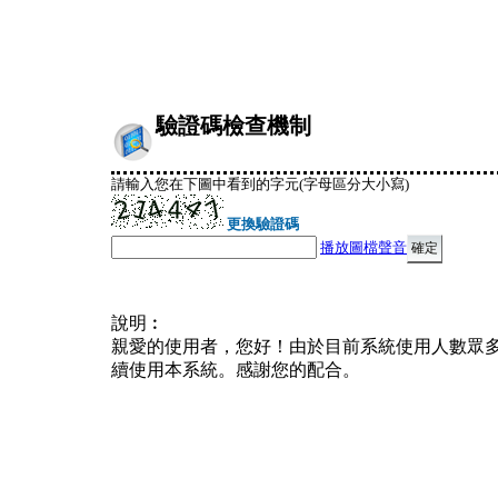
驗證碼檢查機制
請輸入您在下圖中看到的字元(字母區分大小寫)
更換驗證碼
播放圖檔聲音
說明︰
親愛的使用者，您好！由於目前系統使用人數眾
續使用本系統。感謝您的配合。