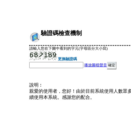
驗證碼檢查機制
請輸入您在下圖中看到的字元(字母區分大小寫)
更換驗證碼
播放圖檔聲音
說明︰
親愛的使用者，您好！由於目前系統使用人數眾
續使用本系統。感謝您的配合。