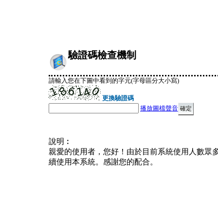
驗證碼檢查機制
請輸入您在下圖中看到的字元(字母區分大小寫)
更換驗證碼
播放圖檔聲音
說明︰
親愛的使用者，您好！由於目前系統使用人數眾
續使用本系統。感謝您的配合。