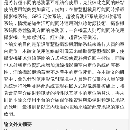
是將各種不同的感測器互相結合使用，克服彼此之間的缺點
使的應用能夠更加廣泛，例如：在智慧型載具可能同時搭載
攝影機系統、GPS 定位系統、超波音測距系統跟無線溝通
系統，情境感知生活可能同時運用到無線射頻技術、攝影機
系統跟身體監測方面的感測器，一台機器人則可能同時使用
攝影機、無線感測器、紅外線、超音波等儀器。
本論文的目的是架設智慧型攝影機網路系統來進行人員的室
內定位，本論文使用無線感測儀器來輔助智慧型攝影機，使
攝影機能以無線傳輸的方式將影像資料傳送回主控端，同時
也以射頻定位資訊來增加無線攝影機室內定位系統的完整
性，消除攝影機涵蓋率不足產生的定位死角。在本論文的研
究中，會先針對使用影像對環境中人員進行偵測的人員偵測
系統進行說明並將此系統實現在嵌入式影像感測模組上，接
著會簡單介紹射頻訊號的特性以其基本的定位演算法，再來
則是本論文使用平台的介紹跟傳輸資料與影像射頻定位系統
的說明，最後則是以室內環境的實驗來驗證此套系統的定位
效能。
論文外文摘要