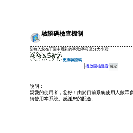
驗證碼檢查機制
請輸入您在下圖中看到的字元(字母區分大小寫)
更換驗證碼
播放圖檔聲音
說明︰
親愛的使用者，您好！由於目前系統使用人數眾
續使用本系統。感謝您的配合。