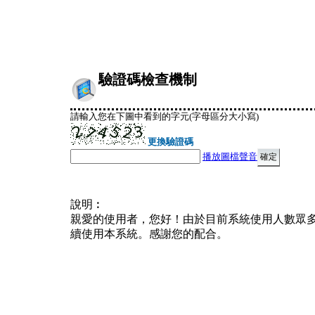
驗證碼檢查機制
請輸入您在下圖中看到的字元(字母區分大小寫)
更換驗證碼
播放圖檔聲音
說明︰
親愛的使用者，您好！由於目前系統使用人數眾
續使用本系統。感謝您的配合。