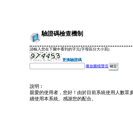
驗證碼檢查機制
請輸入您在下圖中看到的字元(字母區分大小寫)
更換驗證碼
播放圖檔聲音
說明︰
親愛的使用者，您好！由於目前系統使用人數眾
續使用本系統。感謝您的配合。