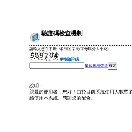
驗證碼檢查機制
請輸入您在下圖中看到的字元(字母區分大小寫)
更換驗證碼
播放圖檔聲音
說明︰
親愛的使用者，您好！由於目前系統使用人數眾
續使用本系統。感謝您的配合。