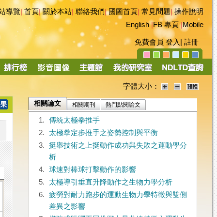
站導覽
|
首頁
|
關於本站
|
聯絡我們
|
國圖首頁
|
常見問題
|
操作說明
English
|
FB 專頁
|
Mobile
免費會員
登入
|
註冊
字體大小：
相關論文
相關期刊
熱門點閱論文
1.
傳統太極拳推手
2.
太極拳定步推手之姿勢控制與平衡
3.
挺舉技術之上挺動作成功與失敗之運動學分
析
4.
球速對棒球打擊動作的影響
5.
太極導引垂直升降動作之生物力學分析
6.
疲勞對耐力跑步的運動生物力學特徵與雙側
差異之影響