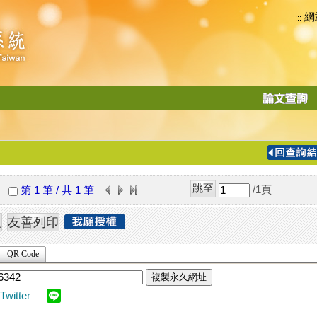
網
:::
功
能
切
換
導
覽
/1
頁
第 1 筆 / 共 1 筆
列
QR Code
複製永久網址
Twitter