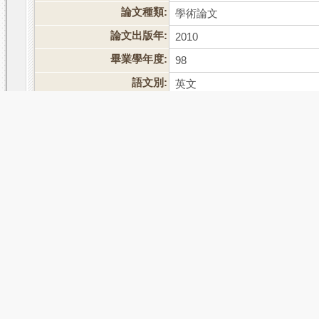
論文種類:
學術論文
論文出版年:
2010
畢業學年度:
98
語文別:
英文
論文頁數:
68
中文關鍵詞:
太極拳
、
生物力學
、
多關節
、
外文關鍵詞:
Tai Chi Chuan
、
Push-hands
、
adaptation
、
Ground reaction f
相關次數:
被引用:0
點閱:98
評分:
推文
網路書籤
推薦
評分
引用網址
轉寄