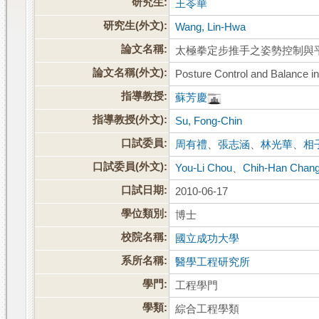
研究生:
王苓華
研究生(外文):
Wang, Lin-Hwa
論文名稱:
太極拳定步推手之姿勢控制與
論文名稱(外文):
Posture Control and Balance i
指導教授:
蘇芳慶
指導教授(外文):
Su, Fong-Chin
口試委員:
周有禮
、
張志涵
、
林光華
、
相
口試委員(外文):
You-Li Chou
、
Chih-Han Chan
口試日期:
2010-06-17
學位類別:
博士
校院名稱:
國立成功大學
系所名稱:
醫學工程研究所
學門:
工程學門
學類:
綜合工程學類