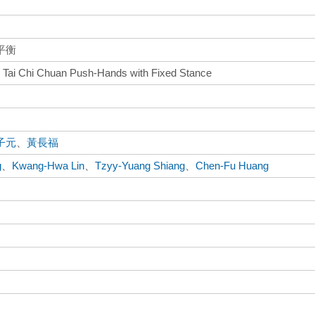
平衡
n Tai Chi Chuan Push-Hands with Fixed Stance
子元
、
黃長福
g
、
Kwang-Hwa Lin
、
Tzyy-Yuang Shiang
、
Chen-Fu Huang