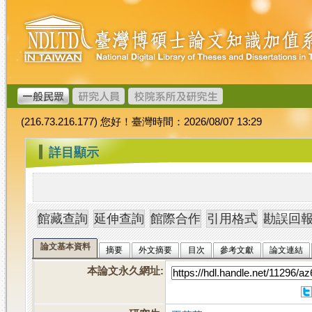
跳
臺
到
灣
主
博
要
碩
內
士
容
論
文
(216.73.216.177) 您好！臺灣時間：2026/08/07 13:29
加
值
:::
詳目顯示
系
統
論文基本資料
摘要
外文摘要
目次
參考文獻
論文連結
本論文永久網址
: