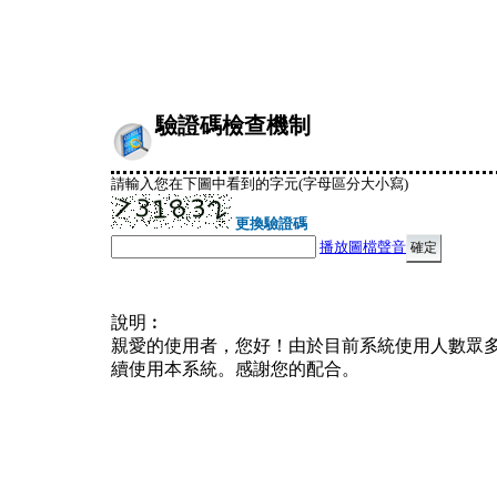
驗證碼檢查機制
請輸入您在下圖中看到的字元(字母區分大小寫)
更換驗證碼
播放圖檔聲音
說明︰
親愛的使用者，您好！由於目前系統使用人數眾
續使用本系統。感謝您的配合。