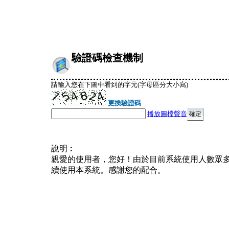
驗證碼檢查機制
請輸入您在下圖中看到的字元(字母區分大小寫)
更換驗證碼
播放圖檔聲音
說明︰
親愛的使用者，您好！由於目前系統使用人數眾
續使用本系統。感謝您的配合。