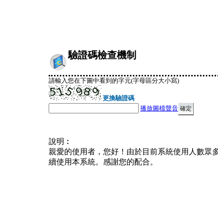
驗證碼檢查機制
請輸入您在下圖中看到的字元(字母區分大小寫)
更換驗證碼
播放圖檔聲音
說明︰
親愛的使用者，您好！由於目前系統使用人數眾
續使用本系統。感謝您的配合。