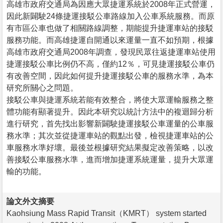
高雄市政府交通局為因應大眾捷運系統於2008年正式營運，
因此新闢駛24條捷運接駁公車路線加入公車系統服務。而原
有市區公車也做了相關路線調整，期能提升捷運車站的接駁
服務功能。而高雄捷運自開通以來運量一直不如預期，根據
高雄市政府交通局2008年調查，發現民眾往返捷運車站使用
捷運接駁公車比例仍不高，僅約12％，可見捷運接駁公車仍
有改善空間，因此如何提升捷運接駁公車的服務水準，為本
研究所關心之問題。
接駁公車與捷運系統若能有效整合，將使大眾運輸服務之整
體功能有顯著提升。因此本研究以統計方法中的複迴歸分析
進行研究，首先找出影響新闢駛捷運接駁公車運量的公車服
務水準；其次並從捷運車站的觀點出發，檢視捷運車站的公
車服務水準好壞。最後並根據研究結果擬定改善策略，以改
善接駁公車服務水準，進而增加捷運系統運量，提升大眾運
輸的功能。
論文外文摘要
Kaohsiung Mass Rapid Transit（KMRT） system started