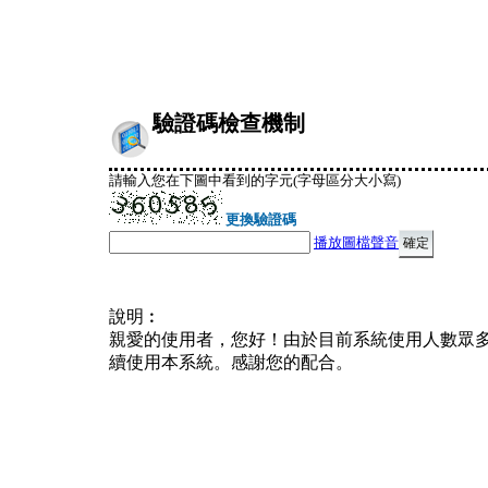
驗證碼檢查機制
請輸入您在下圖中看到的字元(字母區分大小寫)
更換驗證碼
播放圖檔聲音
說明︰
親愛的使用者，您好！由於目前系統使用人數眾
續使用本系統。感謝您的配合。