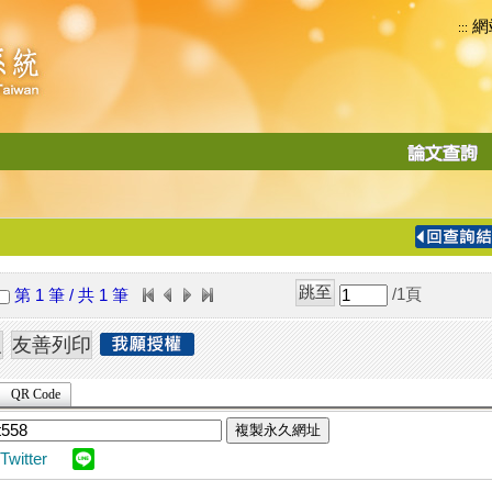
網
:::
功
能
切
換
導
覽
/1
頁
第 1 筆 / 共 1 筆
列
QR Code
複製永久網址
Twitter