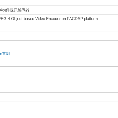
-4物件視訊編碼器
MPEG-4 Object-based Video Encoder on PACDSP platform
光電組