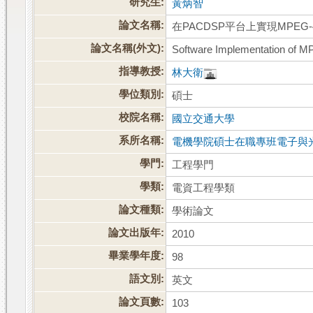
研究生:
黃炳智
論文名稱:
在PACDSP平台上實現MPEG
論文名稱(外文):
Software Implementation of 
指導教授:
林大衛
學位類別:
碩士
校院名稱:
國立交通大學
系所名稱:
電機學院碩士在職專班電子與
學門:
工程學門
學類:
電資工程學類
論文種類:
學術論文
論文出版年:
2010
畢業學年度:
98
語文別:
英文
論文頁數:
103