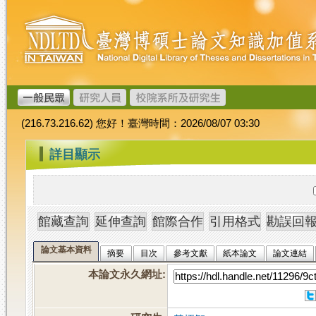
跳
臺
到
灣
主
博
要
碩
內
士
容
論
文
(216.73.216.62) 您好！臺灣時間：2026/08/07 03:30
加
值
:::
詳目顯示
系
統
論文基本資料
摘要
目次
參考文獻
紙本論文
論文連結
本論文永久網址
: