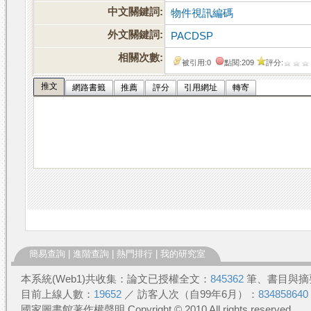
中文關鍵詞:
物件視訊編碼
外文關鍵詞:
PACDSP
相關次數:
被引用:0
點閱:209
評分:
推文
網路書籤
推薦
評分
引用網址
轉寄
簡易查詢
|
進階查詢
|
熱門排行
|
我的研究室
本系統(Web1)共收集：論文已授權全文：
845362
筆、書目與摘
目前上線人數：
19652
／ 訪客人次（自99年6月）：
834858640
國家圖書館著作權聲明 Copyright © 2010 All rights reserved.