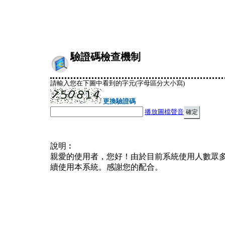
驗證碼檢查機制
請輸入您在下圖中看到的字元(字母區分大小寫)
更換驗證碼
播放圖檔聲音
說明︰
親愛的使用者，您好！由於目前系統使用人數眾
續使用本系統。感謝您的配合。