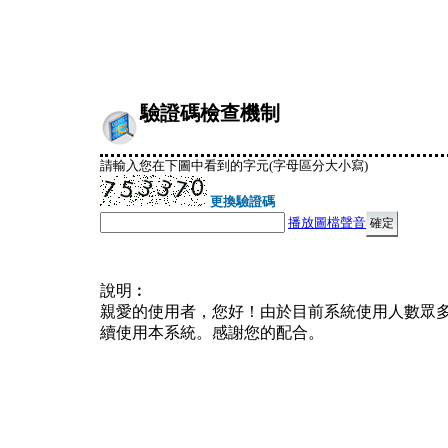
驗證碼檢查機制
請輸入您在下圖中看到的字元(字母區分大小寫)
更換驗證碼
播放圖檔聲音
說明︰
親愛的使用者，您好！由於目前系統使用人數眾
續使用本系統。感謝您的配合。