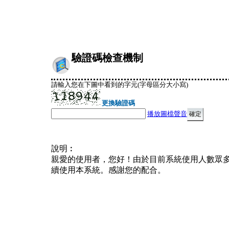
驗證碼檢查機制
請輸入您在下圖中看到的字元(字母區分大小寫)
更換驗證碼
播放圖檔聲音
說明︰
親愛的使用者，您好！由於目前系統使用人數眾
續使用本系統。感謝您的配合。