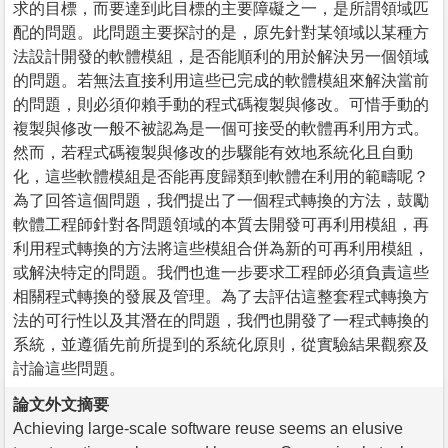
求的目標，而要達到此目標的主要障礙之一，是所謂領域匹
配的問題。此問題主要探討的是，原先針對某領域以某種方
法設計開發的軟體模組，是否能順利的用於解決另一個領域
的問題。若無法直接利用這些已完成的軟體模組來解決當前
的問題，則必須仰賴手動的程式碼複製與修改。可惜手動的
複製與修改一般不被認為是一個可接受的軟體再利用方式。
然而，若程式碼複製與修改的步驟能有效地系統化且自動
化，這些軟體模組是否能再度歸類到軟體在利用的範疇呢？
為了回答這個問題，我們提出了一個程式轉換的方法，鼓勵
軟體工程師針對各問題領域的本質去開發可再利用模組，再
利用程式轉換的方法將這些模組合併為新的可再利用模組，
或解決特定的問題。我們也進一步要求工程師必須負責這些
相關程式轉換的發展及管理。為了去評估這整套程式轉換方
法的可行性以及其潛在的問題，我們也開發了一程式轉換的
系統，並遵循先前所提到的系統化原則，從實驗結果觀察及
討論這些問題。
論文外文摘要
Achieving large-scale software reuse seems an elusive