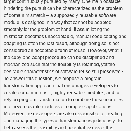
target continuously pursued by many. One main obstacle
hindering the pursuit can be characterized as the problem
of domain mismatch – a supposedly reusable software
module is designed in a way that cannot be adapted
smoothly for the problem at hand. If assimilating the
mismatch becomes unacceptable, manual code coping and
adapting is often the last resort, although doing so is not
considered an acceptable form of reuse. However, what if
the copy-and-adapt procedure can be disciplined and
mechanized such that the flexibility is retained, yet the
desirable characteristics of software reuse still preserved?
To answer this question, we propose a program
transformation approach that encourages developers to
create domain-intrinsic, highly reusable modules, and to
rely on program transformation to combine these modules
into new reusable modules or complete applications.
Moreover, the developers are also responsible of creating
and managing the types of transformations judiciously. To
help assess the feasibility and potential issues of this