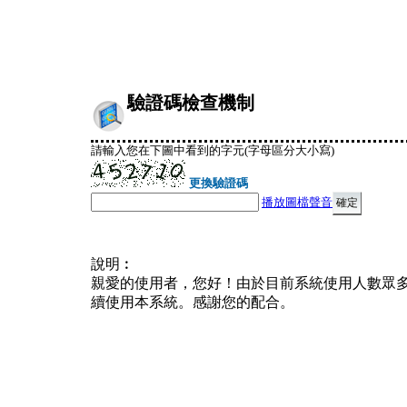
驗證碼檢查機制
請輸入您在下圖中看到的字元(字母區分大小寫)
更換驗證碼
播放圖檔聲音
說明︰
親愛的使用者，您好！由於目前系統使用人數眾
續使用本系統。感謝您的配合。