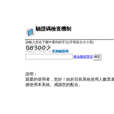
驗證碼檢查機制
請輸入您在下圖中看到的字元(字母區分大小寫)
更換驗證碼
播放圖檔聲音
說明︰
親愛的使用者，您好！由於目前系統使用人數眾
續使用本系統。感謝您的配合。