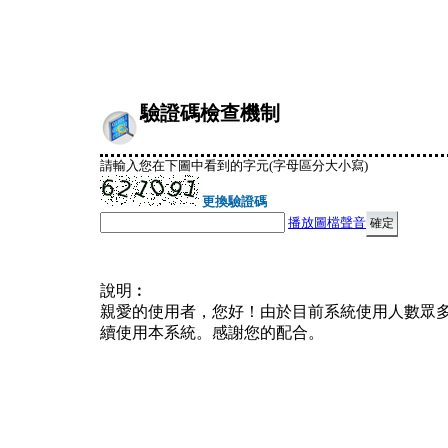
驗證碼檢查機制
請輸入您在下圖中看到的字元(字母區分大小寫)
更換驗證碼
播放圖檔聲音
說明︰
親愛的使用者，您好！由於目前系統使用人數眾
續使用本系統。感謝您的配合。