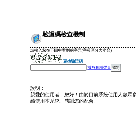
驗證碼檢查機制
請輸入您在下圖中看到的字元(字母區分大小寫)
更換驗證碼
播放圖檔聲音
說明︰
親愛的使用者，您好！由於目前系統使用人數眾
續使用本系統。感謝您的配合。