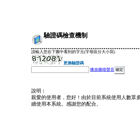
驗證碼檢查機制
請輸入您在下圖中看到的字元(字母區分大小寫)
更換驗證碼
播放圖檔聲音
說明︰
親愛的使用者，您好！由於目前系統使用人數眾
續使用本系統。感謝您的配合。