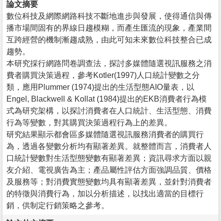
論文摘要
數位科技及網際網路科技不斷地進步與發展，使得通信與傳
播市場間固有的界線日趨模糊，而產生匯流的現象，產業間
互跨經營的機制漸趨成熟，由此可知未來數位科技整合已成
趨勢。
本研究採行網路問卷調查法，探討多媒體隨選視訊服務之消
費者購買決策過程，參考Kotler(1997)人口統計變數之分
類，應用Plummer (1974)提出的生活型態AIO量表，以
Engel, Blackwell & Kollat (1984)提出的EKB消費者行為模
式為研究架構，以探討消費者在人口統計、生活型態、消費
行為等變數，對其購買決策過程行為上的差異。
研究結果顯示都會區多媒體隨選視訊服務消費者的購買行
為，透過各變數分析均有顯著差異。就整體而言，消費者人
口統計變數對生活型態變數有顯著差異；資訊尋求方面以親
友介紹、電視廣告為主；產品屬性評估方面強調品質、價格
及服務等；對消費實態變數均具有顯著差異，並針對消費者
的特徵與消費行為，加以分析描述，以找出適當的目標行
銷，供制定行銷策略之參考。