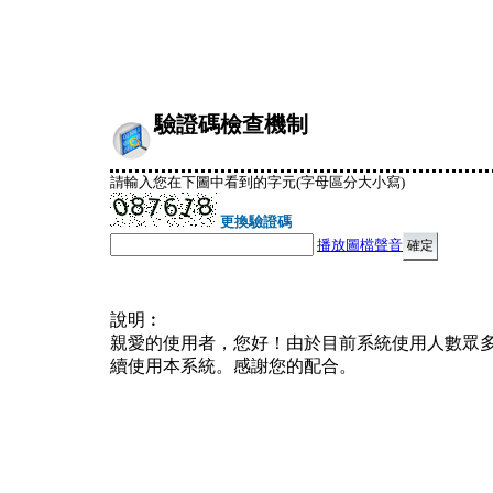
驗證碼檢查機制
請輸入您在下圖中看到的字元(字母區分大小寫)
更換驗證碼
播放圖檔聲音
說明︰
親愛的使用者，您好！由於目前系統使用人數眾
續使用本系統。感謝您的配合。