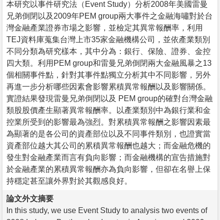
本研究以事件研究法（Event Study）分析2008年美國雷曼
兄弟倒閉以及2009年PEM group兩大事件之金融海嘯對於台
灣金融產業證券市場之影響，並檢定其異常報酬率，利用
TEJ資料庫蒐集台灣上市35家金融機構公司，並依產業類別
不同分類為研究樣本，其中分為：銀行、保險、證券、金控
四大類。利用PEM group和雷曼兄弟倒閉兩大金融風暴之13
個相關事件點，針對其事件點獨立分析其中不同影響，另外
再進一步分析哪些因素會影響累積異常報酬以及影響關係。
實證結果發現雷曼兄弟倒閉以及 PEM group的確對台灣金融
類股股價產生顯著異常報酬率。以產業類別中為銀行業和金
控業所受到的影響最為強烈。對累積異常報酬之影響因素最
為顯著的是各公司的資產部位以及不同事件類別，也證實當
資產部位越大其公司的累積異常報酬也越大；而金融危機的
發生對金融產業而言有負向影響；而金融機構的宣告措施對
於金融產業的累積異常報酬亦為負向影響，但卻在名譽上保
持穩定甚至讓外界對於其觀感良好。
論文外文摘要
In this study, we use Event Study to analysis two events of