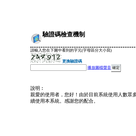
驗證碼檢查機制
請輸入您在下圖中看到的字元(字母區分大小寫)
更換驗證碼
播放圖檔聲音
說明︰
親愛的使用者，您好！由於目前系統使用人數眾
續使用本系統。感謝您的配合。