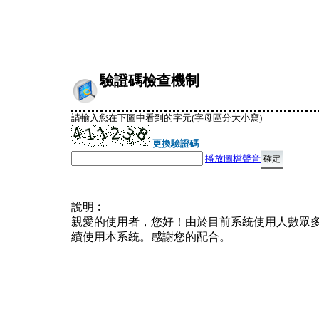
驗證碼檢查機制
請輸入您在下圖中看到的字元(字母區分大小寫)
更換驗證碼
播放圖檔聲音
說明︰
親愛的使用者，您好！由於目前系統使用人數眾
續使用本系統。感謝您的配合。