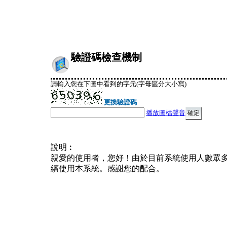
驗證碼檢查機制
請輸入您在下圖中看到的字元(字母區分大小寫)
更換驗證碼
播放圖檔聲音
說明︰
親愛的使用者，您好！由於目前系統使用人數眾
續使用本系統。感謝您的配合。