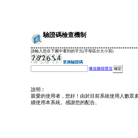
驗證碼檢查機制
請輸入您在下圖中看到的字元(字母區分大小寫)
更換驗證碼
播放圖檔聲音
說明︰
親愛的使用者，您好！由於目前系統使用人數眾
續使用本系統。感謝您的配合。