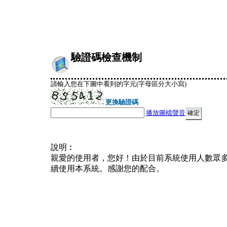
驗證碼檢查機制
請輸入您在下圖中看到的字元(字母區分大小寫)
更換驗證碼
播放圖檔聲音
說明︰
親愛的使用者，您好！由於目前系統使用人數眾
續使用本系統。感謝您的配合。