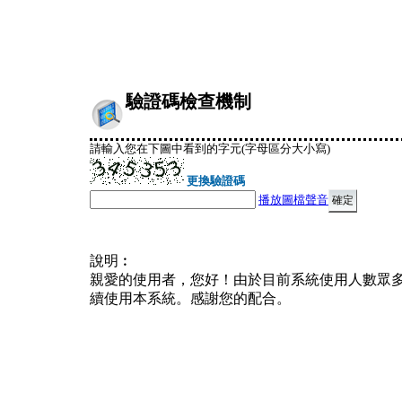
驗證碼檢查機制
請輸入您在下圖中看到的字元(字母區分大小寫)
更換驗證碼
播放圖檔聲音
說明︰
親愛的使用者，您好！由於目前系統使用人數眾
續使用本系統。感謝您的配合。