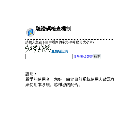
驗證碼檢查機制
請輸入您在下圖中看到的字元(字母區分大小寫)
更換驗證碼
播放圖檔聲音
說明︰
親愛的使用者，您好！由於目前系統使用人數眾
續使用本系統。感謝您的配合。