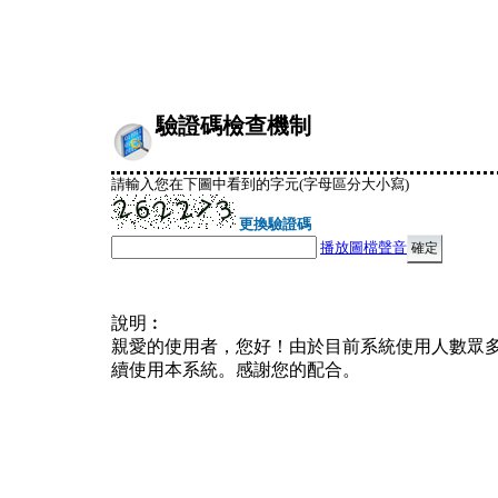
驗證碼檢查機制
請輸入您在下圖中看到的字元(字母區分大小寫)
更換驗證碼
播放圖檔聲音
說明︰
親愛的使用者，您好！由於目前系統使用人數眾
續使用本系統。感謝您的配合。